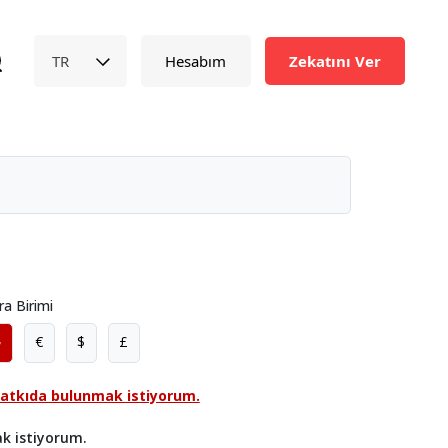
Hesabım
Zekatını Ver
TR