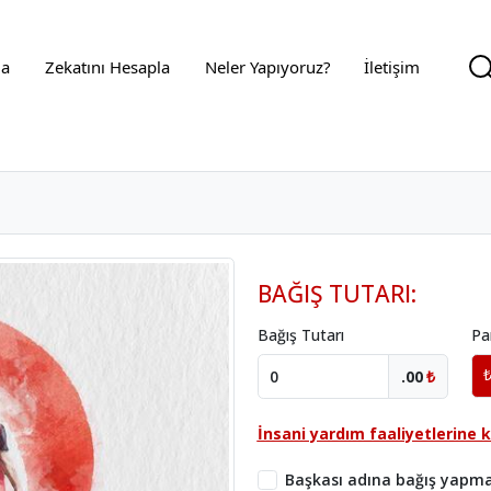
da
Zekatını Hesapla
Neler Yapıyoruz?
İletişim